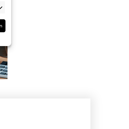
rketing
rn