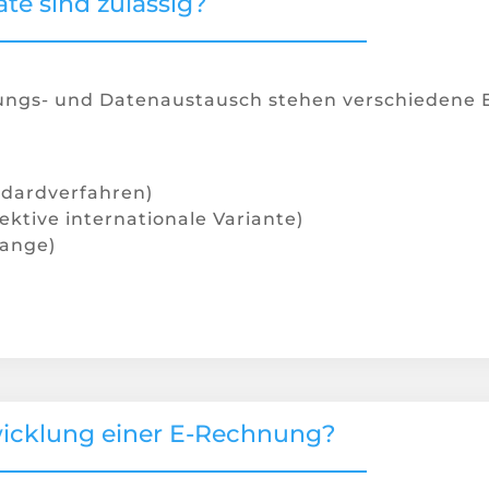
e sind zulässig?
nungs- und Datenaustausch stehen verschiedene
dardverfahren)
ktive internationale Variante)
hange)
wicklung einer E-Rechnung?