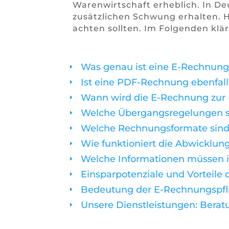
Warenwirtschaft erheblich. In D
zusätzlichen Schwung erhalten. H
achten sollten. Im Folgenden klär
Was genau ist eine E-Rechnung
E
Ist eine PDF-Rechnung ebenfal
E
Wann wird die E-Rechnung zur P
E
Welche Übergangsregelungen s
E
Welche Rechnungsformate sind 
E
Wie funktioniert die Abwicklun
E
Welche Informationen müssen i
E
Einsparpotenziale und Vorteile
E
Bedeutung der E-Rechnungspfli
E
Unsere Dienstleistungen: Bera
E