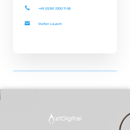

+49 (0)361 2300 11-56

Stefan Lausch