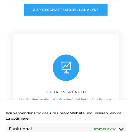
ZUR GESCHÄFTSMODELLANALYSE

DIGITALES GRÜNDEN
Von Beginn an
digital aufstellen
? Auf jeden Fall! Es spart
nicht nur Zeit, sondern auch jede Menge Geld in der
Startphase.
Wir verwenden Cookies, um unsere Website und unseren Service
zu optimieren.
Funktional
Immer aktiv